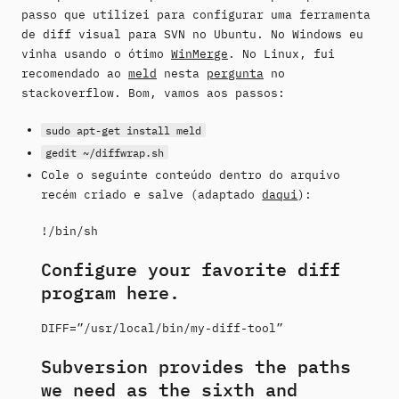
passo que utilizei para configurar uma ferramenta
de diff visual para SVN no Ubuntu. No Windows eu
vinha usando o ótimo
WinMerge
. No Linux, fui
recomendado ao
meld
nesta
pergunta
no
stackoverflow. Bom, vamos aos passos:
sudo apt-get install meld
gedit ~/diffwrap.sh
Cole o seguinte conteúdo dentro do arquivo
recém criado e salve (adaptado
daqui
):
!/bin/sh
Configure your favorite diff
program here.
DIFF=”/usr/local/bin/my-diff-tool”
Subversion provides the paths
we need as the sixth and