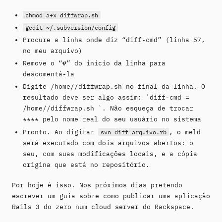
chmod a+x diffwrap.sh
gedit ~/.subversion/config
Procure a linha onde diz “diff-cmd” (linha 57,
no meu arquivo)
Remove o “#” do início da linha para
descomentá-la
Digite /home/
/diffwrap.sh no final da linha. O
resultado deve ser algo assim: `diff-cmd =
/home/
/diffwrap.sh `. Não esqueça de trocar
**
** pelo nome real do seu usuário no sistema
Pronto. Ao digitar
, o meld
svn diff arquivo.rb
será executado com dois arquivos abertos: o
seu, com suas modificações locais, e a cópia
origina que está no repositório.
Por hoje é isso. Nos próximos dias pretendo
escrever um guia sobre como publicar uma aplicação
Rails 3 do zero num cloud server do Rackspace.