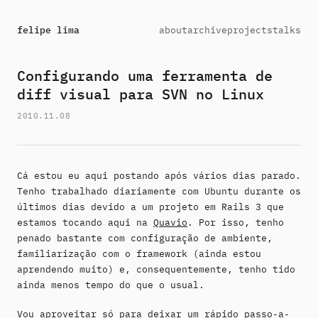
felipe lima
about
archive
projects
talks
Configurando uma ferramenta de
diff visual para SVN no Linux
2010.11.08
Cá estou eu aqui postando após vários dias parado.
Tenho trabalhado diariamente com Ubuntu durante os
últimos dias devido a um projeto em Rails 3 que
estamos tocando aqui na
Quavio
. Por isso, tenho
penado bastante com configuração de ambiente,
familiarização com o framework (ainda estou
aprendendo muito) e, consequentemente, tenho tido
ainda menos tempo do que o usual.
Vou aproveitar só para deixar um rápido passo-a-