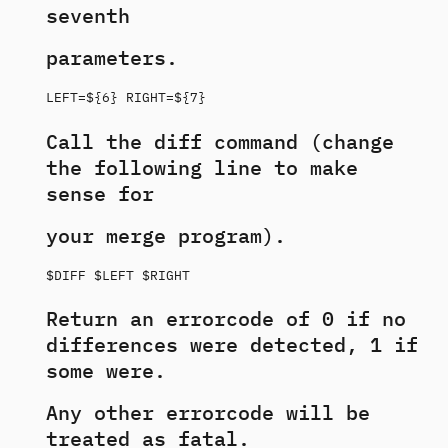
seventh
parameters.
LEFT=${6} RIGHT=${7}
Call the diff command (change
the following line to make
sense for
your merge program).
$DIFF $LEFT $RIGHT
Return an errorcode of 0 if no
differences were detected, 1 if
some were.
Any other errorcode will be
treated as fatal.